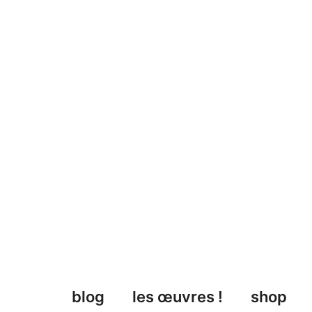
Aller
au
contenu
blog
les œuvres !
shop