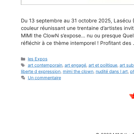
Du 13 septembre au 31 octobre 2025, Lasécu (Li
couleur réunissant une trentaine d’artistes invit
MIMI the ClowN s’expose… nu ou presque Quell
réfléchir à ce thème intemporel ! Profitant des
Catégories
les Expos
Étiquettes
art contemporain
,
art engagé
,
art et politique
,
art sub
liberte d expression
,
mimi the clown
,
nudité dans l art
,
ph
Un commentaire